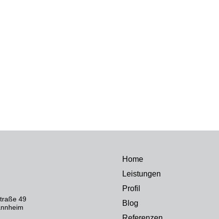
Home
Leistungen
Profil
traße 49
Blog
annheim
Referenzen