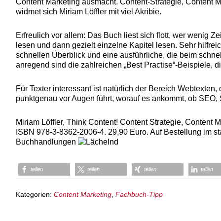
Content Marketing ausmacht. Content-Strategie, Content
widmet sich Miriam Löffler mit viel Akribie.
Erfreulich vor allem: Das Buch liest sich flott, wer wenig Ze
lesen und dann gezielt einzelne Kapitel lesen. Sehr hilfrei
schnellen Überblick und eine ausführliche, die beim schnel
anregend sind die zahlreichen „Best Practise“-Beispiele, d
Für Texter interessant ist natürlich der Bereich Webtexten
punktgenau vor Augen führt, worauf es ankommt, ob SEO, 
Miriam Löffler, Think Content! Content Strategie, Content 
ISBN 978-3-8362-2006-4. 29,90 Euro. Auf Bestellung im st
Buchhandlungen
teilen
teilen
teilen
teilen
Kategorien:
Content Marketing
,
Fachbuch-Tipp
Leser-